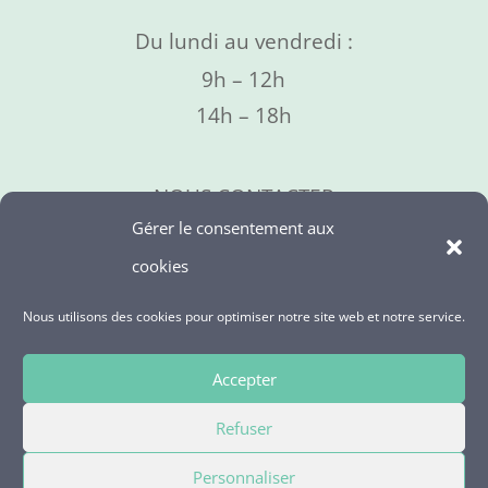
Du lundi au vendredi :
9h – 12h
14h – 18h
NOUS CONTACTER
Gérer le consentement aux
09 73 06 01 95
cookies
Nous utilisons des cookies pour optimiser notre site web et notre service.
NOUS SUIVRE
Accepter
Refuser
Personnaliser