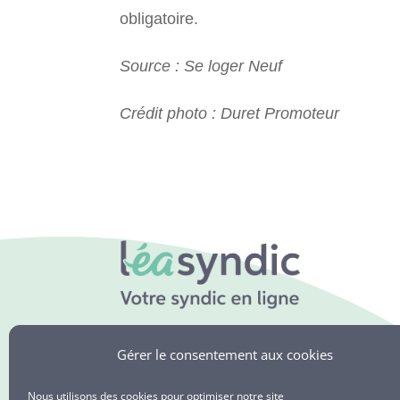
obligatoire.
Source : Se loger Neuf
Crédit photo : Duret Promoteur
Léa Syndic
109 Boulevard Dalby
Gérer le consentement aux cookies
44 000 NANTES
Nous utilisons des cookies pour optimiser notre site