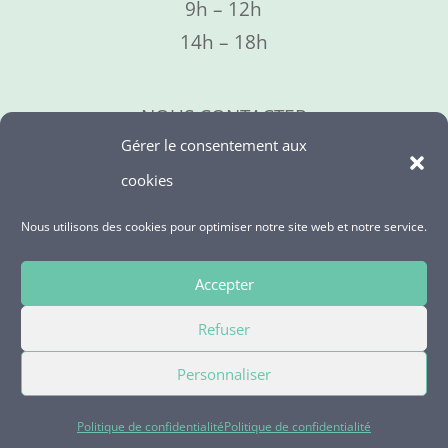
9h – 12h
14h – 18h
NOUS CONTACTER
Gérer le consentement aux
09 73 06 01 95
cookies
Nous utilisons des cookies pour optimiser notre site web et notre service.
NOUS SUIVRE
Accepter
Refuser
Personnaliser
© Copyright 2019 |
Mentions Légales
|
Politique de confidentialité
|
Politique de confidentialité
Politique de confidentialité
Léa Syndic | Tous droits réservés | Développé par
Oniti