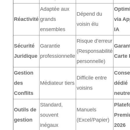
Adaptée aux
Optim
Dépend du
Réactivité
grands
via Ap
voisin élu
ensembles
IA
Risque d’erreur
Sécurité
Garantie
Garant
(Responsabilité
Juridique
professionnelle
Carte 
personnelle)
Gestion
Consei
Difficile entre
des
Médiateur tiers
dédié
voisins
Conflits
neutre
Standard,
Plate
Outils de
Manuels
souvent
Premi
gestion
(Excel/Papier)
inégaux
2026