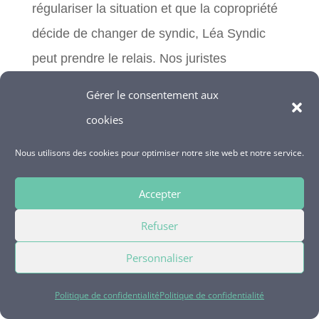
régulariser la situation et que la copropriété
décide de changer de syndic, Léa Syndic
peut prendre le relais. Nos juristes
accompagnent la procédure de mise en
Gérer le consentement aux
concurrence et de désignation en AG.
cookies
Conclusion
Nous utilisons des cookies pour optimiser notre site web et notre service.
La lettre de mise en demeure du syndic pour
Accepter
travaux ou dégâts des eaux est un outil
Refuser
juridique efficace pour obtenir une
intervention rapide en cas de manquement
Personnaliser
caractérisé. Bien rédigée et envoyée en
Politique de confidentialité
Politique de confidentialité
lettre recommandée, elle prépare la voie à