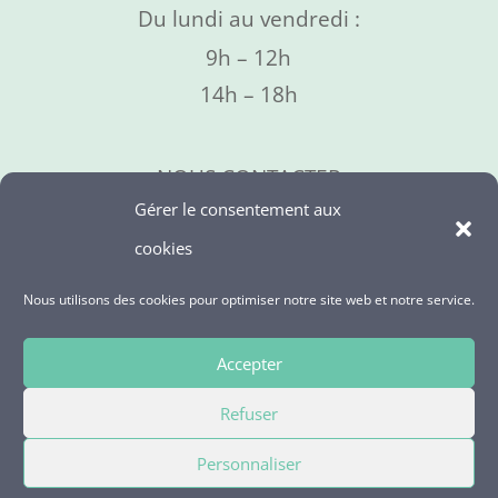
Du lundi au vendredi :
9h – 12h
14h – 18h
NOUS CONTACTER
Gérer le consentement aux
09 73 06 01 95
cookies
Nous utilisons des cookies pour optimiser notre site web et notre service.
NOUS SUIVRE
Accepter
Refuser
Personnaliser