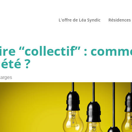
L’offre de Léa Syndic
Résidences 
ire “collectif” : comm
iété ?
harges