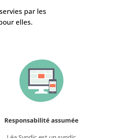
servies par les
our elles.
Responsabilité assumée
Léa Syndic est un syndic