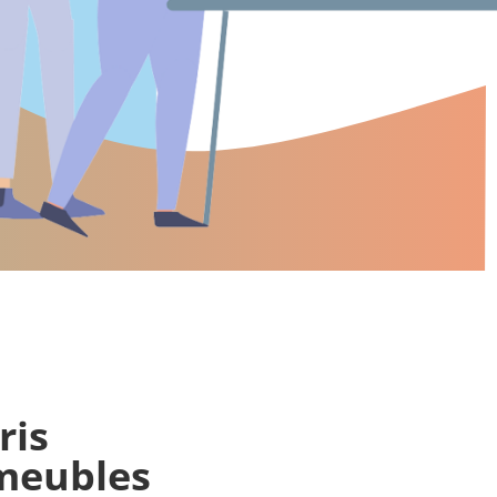
ris
meubles